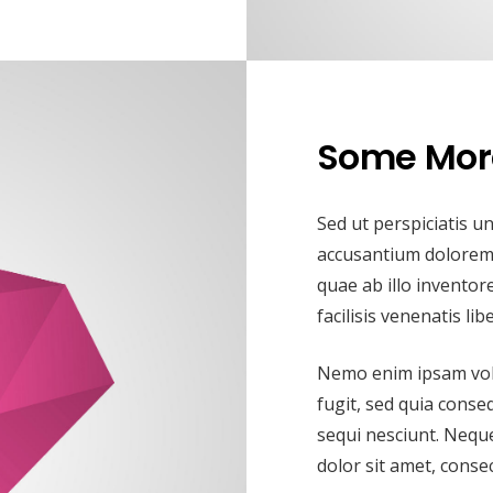
Some More
Sed ut perspiciatis u
accusantium dolorem
quae ab illo inventore
facilisis venenatis l
Nemo enim ipsam volu
fugit, sed quia cons
sequi nesciunt. Nequ
dolor sit amet, consect