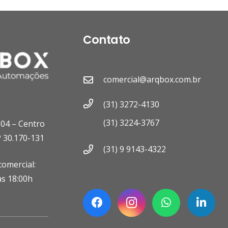
Contato
comercial@arqbox.com.br
(31) 3272-4130
(31) 3224-3767
604 – Centro
 30.170-131
(31) 9 9143-4322
omercial:
às 18:00h