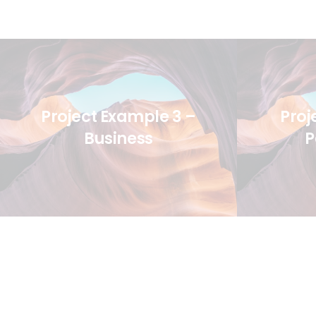
Project Example 3 –
Proj
Business
P