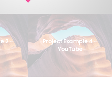
e 2 –
Project Example 4 –
YouTube