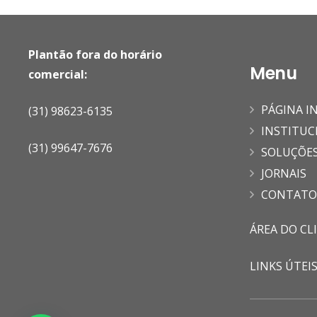
Plantão fora do horário
Menu
comercial:
PÁGINA IN
(31) 98623-6135
INSTITUC
(31) 99647-7676
SOLUÇÕE
JORNAIS
CONTATO
ÁREA DO CL
LINKS ÚTEI