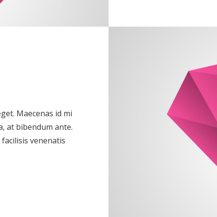
 eget. Maecenas id mi
a, at bibendum ante.
acilisis venenatis