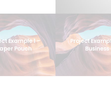
ect Example 1 –
Project Exampl
aper Pouch
Business