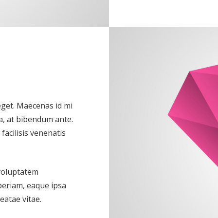
 eget. Maecenas id mi
a, at bibendum ante.
acilisis venenatis
 voluptatem
eriam, eaque ipsa
eatae vitae.