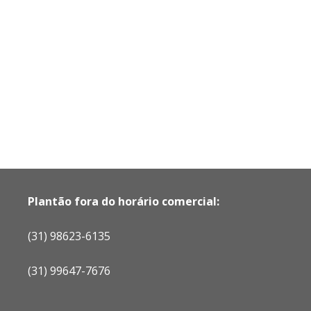
Plantão fora do horário comercial:
(31) 98623-6135
(31) 99647-7676