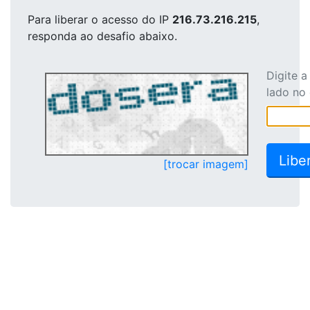
Para liberar o acesso
do IP
216.73.216.215
,
responda ao desafio abaixo.
Digite 
lado no
[trocar imagem]