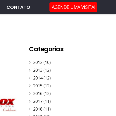
CONTATO
AGENDE UMA VISITA!
Categorias
2012
(10)
2013
(12)
2014
(12)
2015
(12)
2016
(12)
2017
(11)
2018
(11)