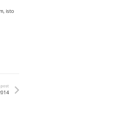
m, isto
 post
2014