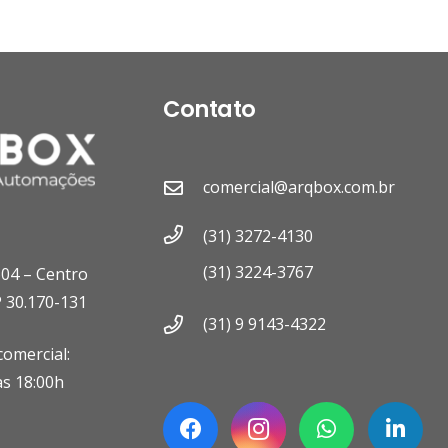
Contato
comercial@arqbox.com.br
(31) 3272-4130
(31) 3224-3767
604 – Centro
 30.170-131
(31) 9 9143-4322
omercial:
às 18:00h