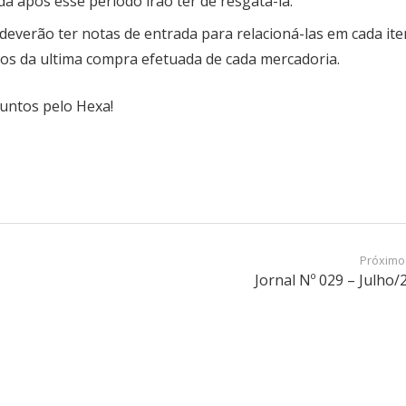
da após esse período irão ter de resgata-la.
 deverão ter notas de entrada para relacioná-las em cada ite
os da ultima compra efetuada de cada mercadoria.
untos pelo Hexa!
Próximo
Jornal Nº 029 – Julho/