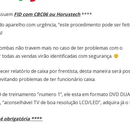
ossuem
FID com CBC06 ou Horustech
****
 do aparelho com urgência, “este procedimento pode ser fei
!
bombas não travem mais no caso de ter problemas com o
todas as vendas virão identificadas com segurança.
er relatório de caixa por frentista, desta maneira será pos
 evitando problemas de ter funcionário caixa.
VD de treinamento ”numero 1”, ele esta em formato DVD DU
sa, “aconselhável TV de boa resolução LCD/LED”, adquira já o
é obrigatória ****