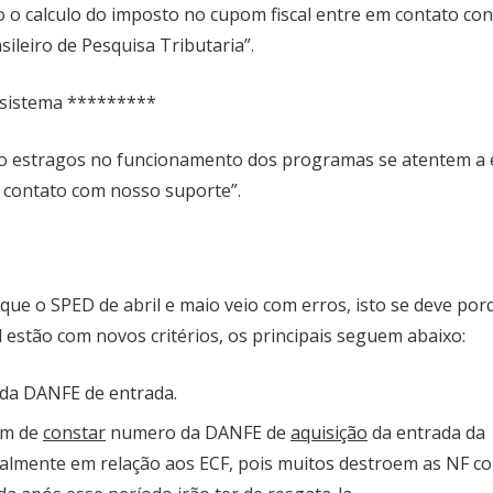
 o calculo do imposto no cupom fiscal entre em contato co
sileiro de Pesquisa Tributaria”.
 sistema *********
do estragos no funcionamento dos programas se atentem a e
m contato com nosso suporte”.
ue o SPED de abril e maio veio com erros, isto se deve por
l estão com novos critérios, os principais seguem abaixo:
 da DANFE de entrada.
m de
constar
numero da DANFE de
aquisição
da entrada da
palmente em relação aos ECF, pois muitos destroem as NF c