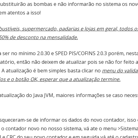
substituirão as bombas e não informarão no sistema os no
em atentos a isso!
stíveis, supermercado, padarias e lojas em geral, todos o
o 50% de desconto na mensalidade.
ra ser no mínimo 2.0.30 e SPED PIS/COFINS 2.0.3 porém, nest
atório, então não deixem de atualizar pois se não for feito 
. A atualização é bem simples basta clicar no
menu do valid
os e o botão OK, esperar que a atualização termine.
 atualização do Java JVM, maiores informações se caso neces
 esqueceram-se de informar os dados do novo contador, isso
m o contador novo no nosso sistema, vá ate o menu >Sistem
 e CRC do seu novo contador e em seguida vá até o cadastr