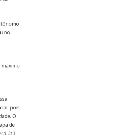
autônomo
ou no
o máximo
essa
ial, pois
dade. O
apa de
rá útil