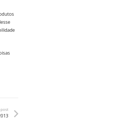
rodutos
desse
ilidade
oisas
 post
2013