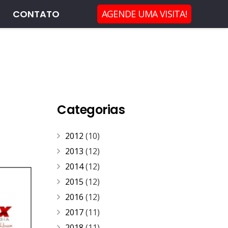
CONTATO
AGENDE UMA VISITA!
Categorias
2012
(10)
2013
(12)
2014
(12)
2015
(12)
2016
(12)
2017
(11)
2018
(11)