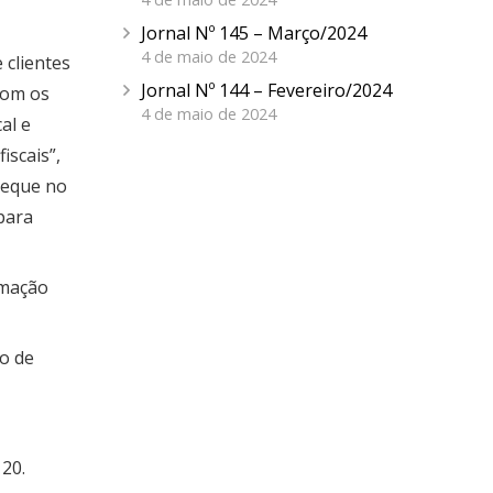
Jornal Nº 145 – Março/2024
4 de maio de 2024
 clientes
Jornal Nº 144 – Fevereiro/2024
com os
4 de maio de 2024
al e
iscais”,
heque no
para
omação
so de
 20.