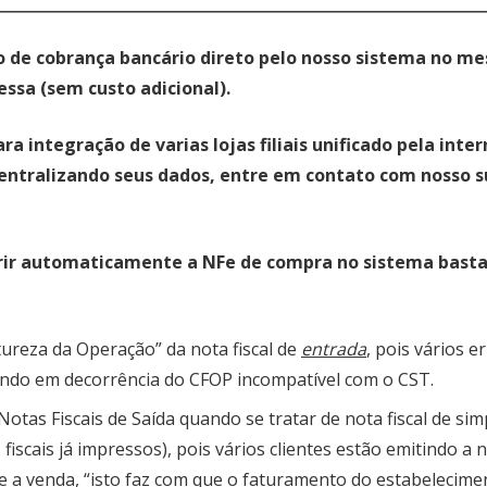
to de cobrança bancário direto pelo nosso sistema no m
ssa (sem custo adicional).
 integração de varias lojas filiais unificado pela inter
centralizando seus dados, entre em contato com nosso 
erir automaticamente a NFe de compra no sistema bast
reza da Operação” da nota fiscal de
entrada
, pois vários e
sendo em decorrência do CFOP incompatível com o CST.
tas Fiscais de Saída quando se tratar de nota fiscal de sim
iscais já impressos), pois vários clientes estão emitindo a 
e a venda, “isto faz com que o faturamento do estabelecime