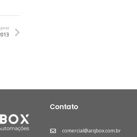
 post
2013
Contato
comercial@arqbox.com.br