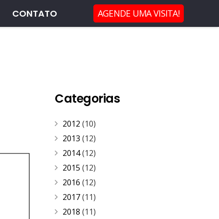
CONTATO
AGENDE UMA VISITA!
Categorias
2012
(10)
2013
(12)
2014
(12)
2015
(12)
2016
(12)
2017
(11)
2018
(11)