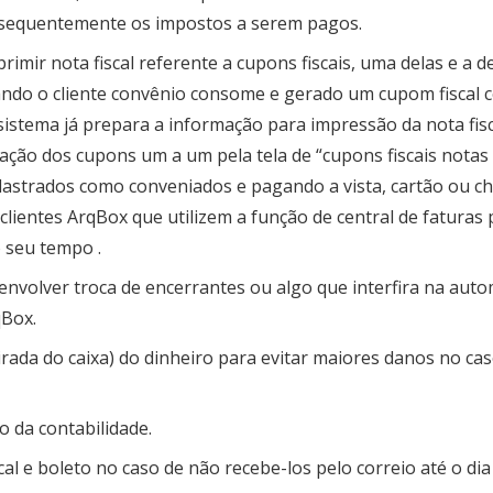
nsequentemente os impostos a serem pagos.
mir nota fiscal referente a cupons fiscais, uma delas e a de
ndo o cliente convênio consome e gerado um cupom fiscal 
sistema já prepara a informação para impressão da nota fisc
ação dos cupons um a um pela tela de “cupons fiscais notas f
cadastrados como conveniados e pagando a vista, cartão ou c
lientes ArqBox que utilizem a função de central de faturas 
 seu tempo .
olver troca de encerrantes ou algo que interfira na aut
qBox.
rada do caixa) do dinheiro para evitar maiores danos no ca
ão da contabilidade.
cal e boleto no caso de não recebe-los pelo correio até o dia