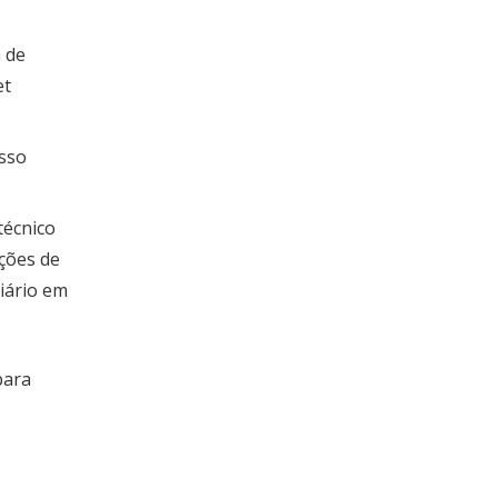
 de
et
esso
técnico
ções de
iário em
para